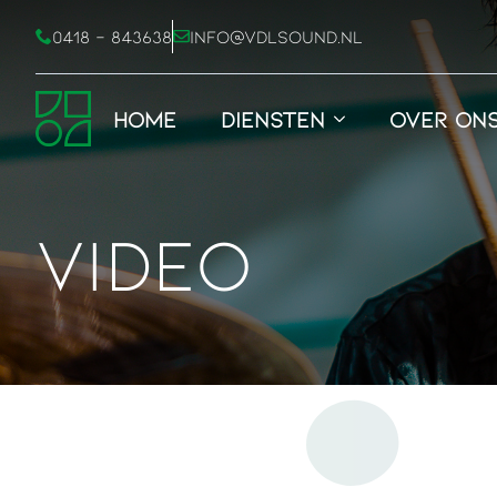
0418 - 843638
info@vdlsound.nl
Home
Diensten
over on
Video